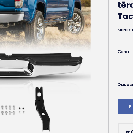
tēr
Tac
Artikuls:
Cena:
Daudz
P