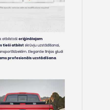
s atbilstoši
oriģinālajam
 tieši atbilst
skrūvju uzstādīšanai,
nsportlīdzeklim. Elegantie līnijas gludi
ams profesionāls uzstādīšana
.