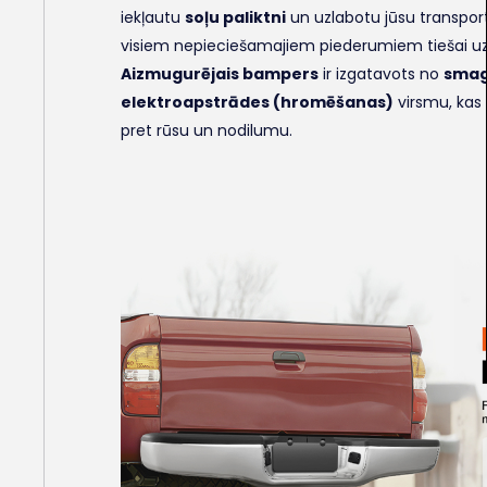
iekļautu
soļu paliktni
un uzlabotu jūsu transportl
visiem nepieciešamajiem piederumiem tiešai uz
Aizmugurējais bampers
ir izgatavots no
smag
elektroapstrādes (hromēšanas)
virsmu, kas
pret rūsu un nodilumu.