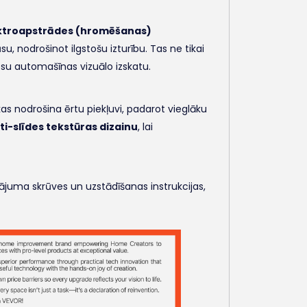
ktroapstrādes (hromēšanas)
u, nodrošinot ilgstošu izturību. Tas ne tikai
ūsu automašīnas vizuālo izskatu.
 kas nodrošina ērtu piekļuvi, padarot vieglāku
ti-slīdes tekstūras dizainu
, lai
inājuma skrūves un uzstādīšanas instrukcijas,