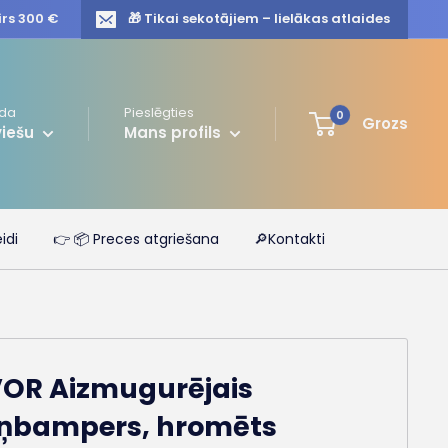
irs 300 €
🎁 Tikai sekotājiem – lielākas atlaides
da
Pieslēgties
0
Grozs
viešu
Mans profils
idi
👉 📦 Preces atgriešana
🔎Kontakti
OR Aizmugurējais
iņbampers, hromēts