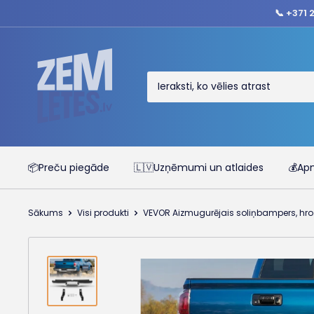
Izlaist
📞 +371 
saturu
ZEMLETES.LV
📦Preču piegāde
🇱🇻Uzņēmumi un atlaides
💰Ap
Sākums
Visi produkti
VEVOR Aizmugurējais soliņbampers, hro.