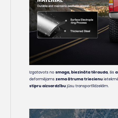
Izgatavots no
smaga, biezināta tērauda
, šis
a
deformējams
zema ātruma triecienu
ietekmē
stipru aizsardzību
jūsu transportlīdzeklim.