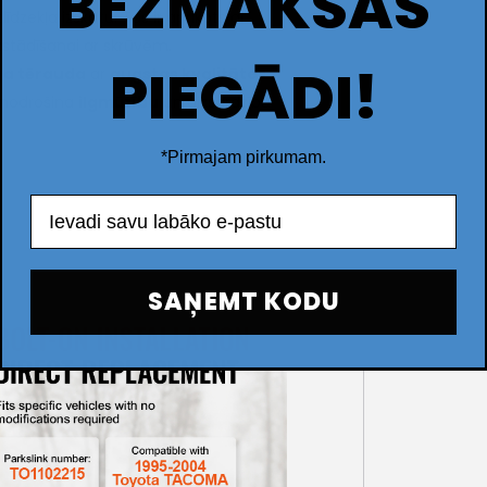
BEZMAKSAS
īdzekļa izskatu. Tas ir aprīkots ar
stādīšanai ar skrūvēm.
PIEGĀDI!
a tērauda
ar
augstas kvalitātes
 nodrošina
ilgmūžību
un aizsardzību
*Pirmajam pirkumam.
Email
SAŅEMT KODU