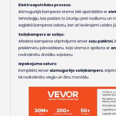
Elektroapstrādes process:
Aizmugurējā bampersa virsma tiek apstrādāta ar
ele
tehnoloģiju, kas padara to izturīgu pret nodilumu un rūs
saglabā bampersa izskatu, bet arī ievērojami uzlabo j
Soliņbampers ar soliņu:
Atbalsta bampersa stiprinājums ietver
soļu paliktni
,
priekšmetu pārvadāšanu. Soļa virsma ir aprīkota ar
an
nodrošinātu drošāku soļošanu.
Iepakojuma saturs:
Komplekts ietver
aizmugurējo soliņbampers
, stipr
lai nodrošinātu vieglu un ātru montāžu.