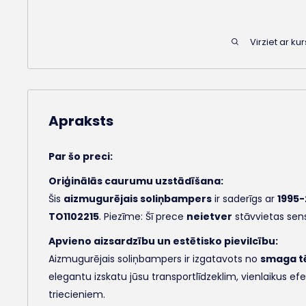
Virziet ar kur
Apraksts
Par šo preci:
Oriģinālās caurumu uzstādīšana:
Šis
aizmugurējais soliņbampers
ir saderīgs ar
1995
TO1102215
. Piezīme: Šī prece
neietver
stāvvietas sen
Apvieno aizsardzību un estētisko pievilcību:
Aizmugurējais soliņbampers ir izgatavots no
smaga t
elegantu izskatu jūsu transportlīdzeklim, vienlaikus e
triecieniem.