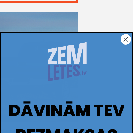
DĀVINĀM TEV
odrošinātu
triecienu izturību
, kā arī