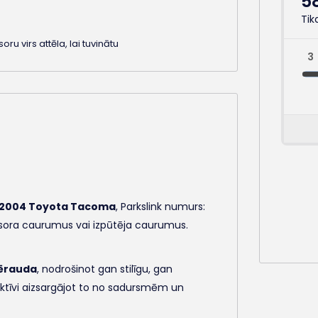
soru virs attēla, lai tuvinātu
-2004 Toyota Tacoma
, Parkslink numurs:
sora caurumus vai izpūtēja caurumus.
ērauda
, nodrošinot gan stilīgu, gan
fektīvi aizsargājot to no sadursmēm un