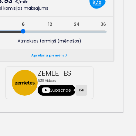
ZEMLETES
635
Videos
Subscribe
13K