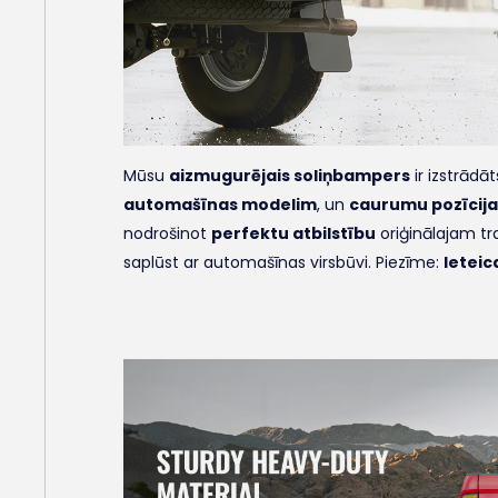
Mūsu
aizmugurējais soliņbampers
ir izstrādāt
automašīnas modelim
, un
caurumu pozīcijas
nodrošinot
perfektu atbilstību
oriģinālajam tra
saplūst ar automašīnas virsbūvi. Piezīme:
Ieteic