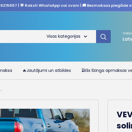
29215657 | 💬 Raksti WhatsApp vai zvani | 🚚 Bezmaksas piegāde v
Valo
Visas kategorijas
Lat
maksa
🔥Jautājumi un atbildes
⏳Klix līzinga apmaksas ve
..
VEV
sol